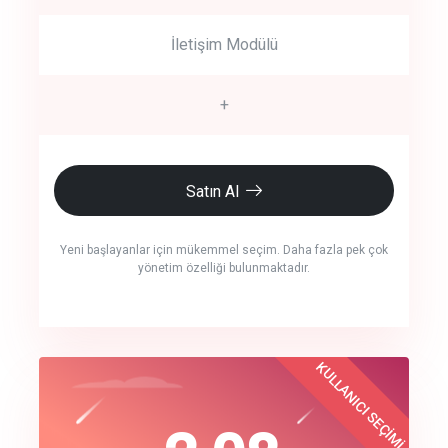
İletişim Modülü
+
Satın Al
Yeni başlayanlar için mükemmel seçim. Daha fazla pek çok
yönetim özelliği bulunmaktadır.
crm auto cync
KULLANICI SEÇİMİ
Best Choice
click to call back