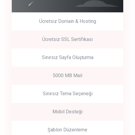
Ücretsiz Domain & Hosting
Get Started
Ücretsiz SSL Sertifikası
Start by trying our service for 30 days free trial no credit card
required.
Sınırsız Sayfa Oluşturma
5000 MB Mail
Sınırsız Tema Seçeneği
Mobil Desteği
Şablon Düzenleme