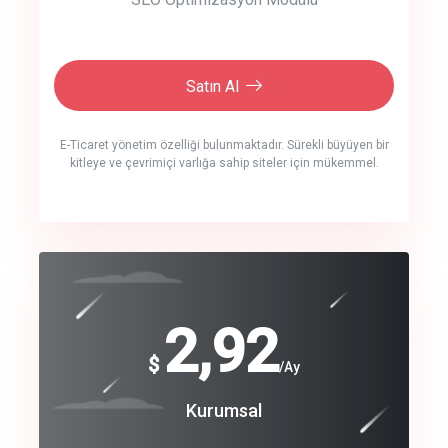
Satın Al
E-Ticaret yönetim özelliği bulunmaktadır. Sürekli büyüyen bir
kitleye ve çevrimiçi varlığa sahip siteler için mükemmel.
crm auto cync
click to call back
240
2,92
$
$
/year
/Ay
track energy costs
Coroprate
Kurumsal
predictive dialing