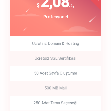
180
2,08
$
$
/year
/Ay
track energy costs
Start Up
Profesyonel
predictive dialing
Ücretsiz Domain & Hosting
Get Started
Ücretsiz SSL Sertifikası
Start by trying our service for 30 days free trial no credit card
required.
50 Adet Sayfa Oluşturma
500 MB Mail
250 Adet Tema Seçeneği