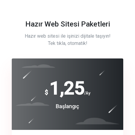
Hazır Web Sitesi Paketleri
Hazır web sitesi ile işinizi dijitale taşıyın!
Tek tıkla, otomatik!
Free
1,25
$
/Ay
Basic
Başlangıç